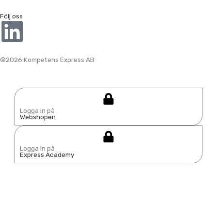
Följ oss
L
i
©2026 Kompetens Express AB
n
k
Logga in på
Webshopen
e
d
Logga in på
Express Academy
i
n