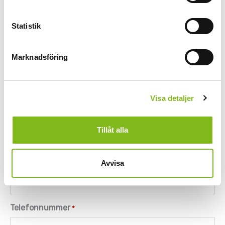
Efternamn
Statistik
Marknadsföring
Företag/organisation
*
Visa detaljer
Titel
*
Tillåt alla
E-post
*
Avvisa
Telefonnummer
*