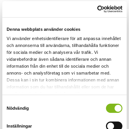
Jag är intresserad av:
*
SCORM-Fil/er till eget LMS
Denna webbplats använder cookies
Online-abonnemang via länk
Vi använder enhetsidentifierare för att anpassa innehållet
Hur många personer skulle du vilja få offert för?
*
och annonserna till användarna, tillhandahålla funktioner
för sociala medier och analysera vår trafik. Vi
vidarebefordrar även sådana identifierare och annan
information från din enhet till de sociala medier och
Hur många e-kurser uppskattningsvis?
*
annons- och analysföretag som vi samarbetar med.
Dessa kan i sin tur kombinera informationen med annan
information som du har tillhandahållit eller som de har
samlat in när du har använt deras tjänster.
Kontaktuppgifter:
Samtyckesval
Namn
*
Nödvändig
Förnamn
Inställningar