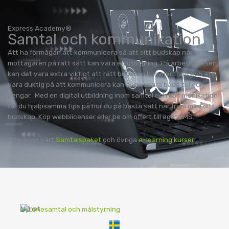
Express Academy®
Samtal och kommunikation
Att ha förmågan att kommunicera så att sitt budskap når
mottagaren på rätt sätt kan vara en utmaning. På arbetsplatsen
kan det vara extra viktigt att rätt budskap kommer fram och att
vara duktig på att kommunicera kan även spara både tid och
pengar. Med en digital utbildning inom samtal och kommunikation
får du hjälpsamma tips på hur du på bästa sätt når fram med ditt
budskap. Köp webblicenser eller be om offert till eget LMS.
* Se även vårt
Samtalspaket
och övriga
e-learning kurser
Nyhet