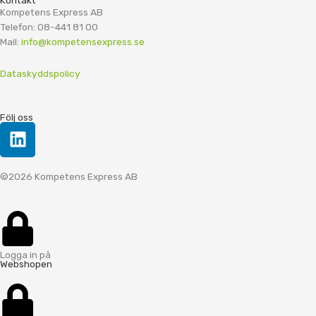
Kompetens Express AB
Telefon: 08-441 81 00
Mail:
info@kompetensexpress.se
Dataskyddspolicy
Följ oss
L
i
n
©2026 Kompetens Express AB
k
e
d
i
n
Logga in på
Webshopen