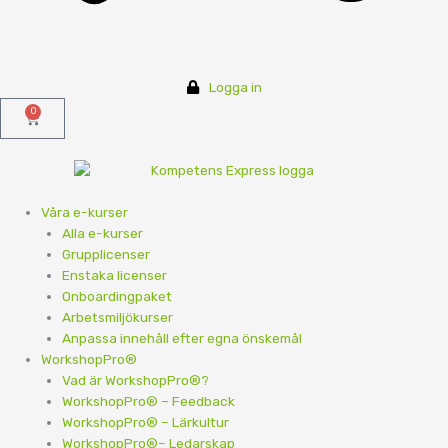
Logga in
0
Varukorg
Våra e-kurser
Alla e-kurser
Grupplicenser
Enstaka licenser
Onboardingpaket
Arbetsmiljökurser
Anpassa innehåll efter egna önskemål
WorkshopPro®
Vad är WorkshopPro®?
WorkshopPro® – Feedback
WorkshopPro® – Lärkultur
WorkshopPro®– Ledarskap