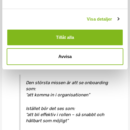
under hela processen.
Arbeta med aktiv feedback och coachning i vardagen, så
att självinsikt och förståelse för framsteg och utveckling
Visa detaljer
stärks.
Revidera och utvärdera löpande utifrån
kompetensdiagnosen, så att utvecklingsplanen hålls
Tillåt alla
levande och fylls på. Den blir också ett värdefullt verktyg
i fortsatta utvecklingsdialoger – både månadsvis och
årligen.
Avvisa
💡 Kärninsikt
Den största missen är att se onboarding
som:
“att komma in i organisationen”
Istället bör det ses som:
“att bli effektiv i rollen – så snabbt och
hållbart som möjligt”