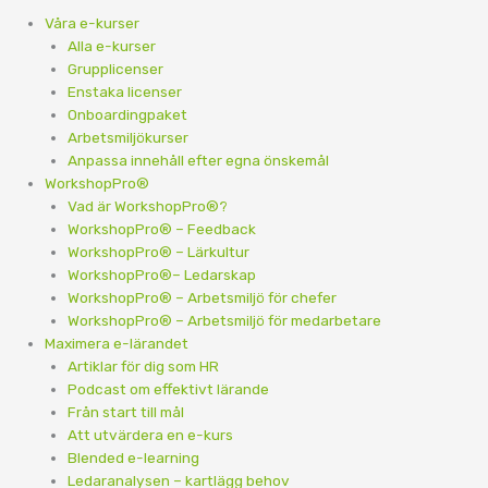
Våra e-kurser
Alla e-kurser
Grupplicenser
Enstaka licenser
Onboardingpaket
Arbetsmiljökurser
Anpassa innehåll efter egna önskemål
WorkshopPro®
Vad är WorkshopPro®?
WorkshopPro® – Feedback
WorkshopPro® – Lärkultur
WorkshopPro®– Ledarskap
WorkshopPro® – Arbetsmiljö för chefer
WorkshopPro® – Arbetsmiljö för medarbetare
Maximera e-lärandet
Artiklar för dig som HR
Podcast om effektivt lärande
Från start till mål
Att utvärdera en e-kurs
Blended e-learning
Ledaranalysen – kartlägg behov