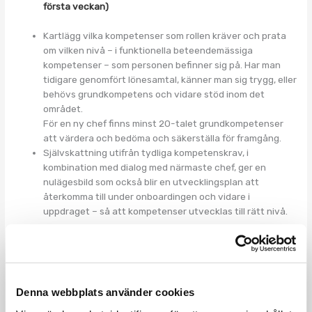
första veckan)
Kartlägg vilka kompetenser som rollen kräver och prata
om vilken nivå – i funktionella beteendemässiga
kompetenser – som personen befinner sig på. Har man
tidigare genomfört lönesamtal, känner man sig trygg, eller
behövs grundkompetens och vidare stöd inom det
området.
För en ny chef finns minst 20-talet grundkompetenser
att värdera och bedöma och säkerställa för framgång.
Självskattning utifrån tydliga kompetenskrav, i
kombination med dialog med närmaste chef, ger en
nulägesbild som också blir en utvecklingsplan att
återkomma till under onboardingen och vidare i
uppdraget – så att kompetenser utvecklas till rätt nivå.
Bygg in lärande i planen – i små steg direkt
Många chefer upplever att de får vänta länge på sin
första ledarträning. Det är inte ovanligt att ha
Denna webbplats använder cookies
chefsansvar i både 3–6 månader, eller längre, innan en