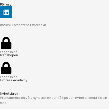
Följ oss
L
i
n
©2026 Kompetens Express AB
k
e
d
i
n
Logga in på
Webshopen
Logga in på
Express Academy
Nyhetsbrev
Prenumerera på vårt nyhetsbrev och få tips och nyheter direkt till din
mail.