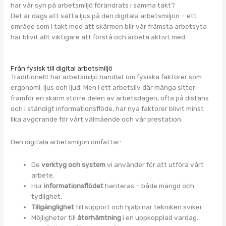
har vår syn på arbetsmiljö förändrats i samma takt?
Det är dags att sätta ljus på den digitala arbetsmiljön – ett
område som i takt med att skärmen blir vår främsta arbetsyta
har blivit allt viktigare att förstå och arbeta aktivt med.
Från fysisk till digital arbetsmiljö
Traditionellt har arbetsmiljö handlat om fysiska faktorer som
ergonomi, ljus och ljud. Men i ett arbetsliv där många sitter
framför en skärm större delen av arbetsdagen, ofta på distans
och i ständigt informationsflöde, har nya faktorer blivit minst
lika avgörande för vårt välmående och vår prestation.
Den digitala arbetsmiljön omfattar:
De
verktyg och system
vi använder för att utföra vårt
arbete.
Hur
informationsflödet
hanteras – både mängd och
tydlighet.
Tillgänglighet
till support och hjälp när tekniken sviker.
Möjligheter till
återhämtning
i en uppkopplad vardag.