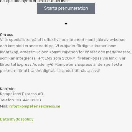
Få tips och nyheter direkt till din mail:
Starta prenumeration
Om oss
Vi är specialister på att effektivisera lärandet med hjälp av e-kurser
och kompletterande verktyg. Vi erbjuder färdiga e-kurser inom
ledarskap, arbetsmiljö och kommunikation för chefer och medarbetare,
som kan integreras i ert LMS som SCORM-fil eller köpas via länk i vår
lärportal Express Academy®. Kompetens Express är den perfekta
partnern för att ta det digitala lärandet till nästa nivå!
Kontakt
Kompetens Express AB
Telefon: 08-441 81 00
Mail:
info@kompetensexpress.se
Dataskyddspolicy