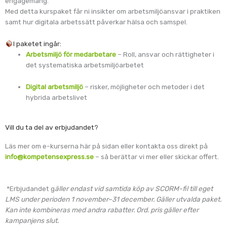
engagemang.
Med detta kurspaket får ni insikter om arbetsmiljöansvar i praktiken
samt hur digitala arbetssätt påverkar hälsa och samspel.
I paketet ingår:
Arbetsmiljö för medarbetare
– Roll, ansvar och rättigheter i
det systematiska arbetsmiljöarbetet
Digital arbetsmiljö
– risker, möjligheter och metoder i det
hybrida arbetslivet
Vill du ta del av erbjudandet?
Läs mer om e-kurserna här på sidan eller kontakta oss direkt på
info@kompetensexpress.se
– så berättar vi mer eller skickar offert.
*Erbjudandet g
äller endast vid samtida köp av SCORM-fil till eget
LMS under perioden 1 november–31 december. Gäller utvalda paket.
Kan inte kombineras med andra rabatter. Ord. pris gäller efter
kampanjens slut.