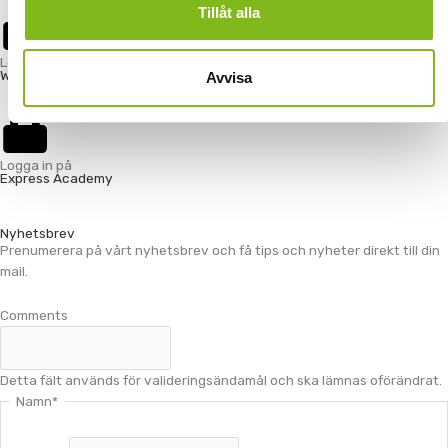
d
Tillåt alla
i
n
Logga in på
Webshopen
Avvisa
Logga in på
Express Academy
Nyhetsbrev
Prenumerera på vårt nyhetsbrev och få tips och nyheter direkt till din
mail.
Comments
Detta fält används för valideringsändamål och ska lämnas oförändrat.
Namn
*