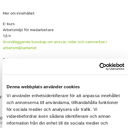
Mer om innehållet
E-kurs
Arbetsmiljö för medarbetare
1,5 h
Grundläggande kunskap om ansvar, roller och samverkan i
arbetsmiljöarbetet.
E-kurs
Digital arbetsmiljö
1,5 h
Risker, möjligheter och arbetssätt i det hybrida och digitala
arbetslivet.
Denna webbplats använder cookies
Vi använder enhetsidentifierare för att anpassa innehållet
Få tips och nyheter direkt till din mail:
och annonserna till användarna, tillhandahålla funktioner
Starta prenumeration
för sociala medier och analysera vår trafik. Vi
vidarebefordrar även sådana identifierare och annan
Om oss
Vi är specialister på att effektivisera lärandet med hjälp av e-kurser
information från din enhet till de sociala medier och