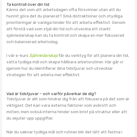
Ta kontroll över din tid
Känns det som att arbetsdagen ofta försvinner utan att du
hunnit göra det du planerat? Små distraktioner och otydliga
prioriteringar är vanliga hinder för att arbeta effektivt. Genom
att förstå vad som stjäl din tid och utveckla ett starkt
självledarskap kan du ta kontroll och skapa en mer fokuserad
och balanserad arbetsdag.
I vår e-kurs
Självledarskap
får du verktyg för att planera din tid,
sätta tydliga mål och skapa hållbara arbetsrutiner​. Här går vi
igenom hur du identifierar dina tidstjuvar och utvecklar
strategier för att arbeta mer effektivt.
Vad är tidstjuvar – och varför påverkar de dig?
Tidstjuvar är allt som hindrar dig från att fokusera på det som är
viktigast. Det kan vara externa faktorer som avbrott och
möten, men också interna hinder som brist på struktur eller att
du skjuter upp uppgifter.
När du saknar tydliga mål och rutiner blir det lätt att fastna i