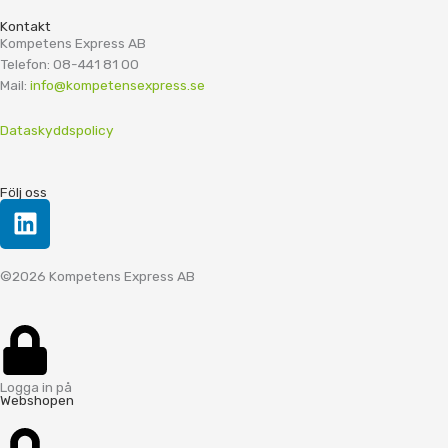
Kontakt
Kompetens Express AB
Telefon: 08-441 81 00
Mail:
info@kompetensexpress.se
Dataskyddspolicy
Följ oss
L
i
n
©2026 Kompetens Express AB
k
e
d
i
n
Logga in på
Webshopen