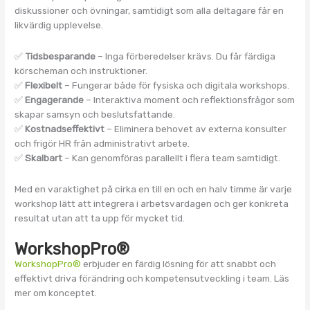
diskussioner och övningar, samtidigt som alla deltagare får en
likvärdig upplevelse.
✅
Tidsbesparande
– Inga förberedelser krävs. Du får färdiga
körscheman och instruktioner.
✅
Flexibelt
– Fungerar både för fysiska och digitala workshops.
✅
Engagerande
– Interaktiva moment och reflektionsfrågor som
skapar samsyn och beslutsfattande.
✅
Kostnadseffektivt
– Eliminera behovet av externa konsulter
och frigör HR från administrativt arbete.
✅
Skalbart
– Kan genomföras parallellt i flera team samtidigt.
Med en varaktighet på cirka en till en och en halv timme är varje
workshop lätt att integrera i arbetsvardagen och ger konkreta
resultat utan att ta upp för mycket tid.
WorkshopPro®
WorkshopPro®
erbjuder en färdig lösning för att snabbt och
effektivt driva förändring och kompetensutveckling i team. Läs
mer om konceptet.