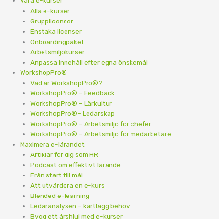
Våra e-kurser
Alla e-kurser
Grupplicenser
Enstaka licenser
Onboardingpaket
Arbetsmiljökurser
Anpassa innehåll efter egna önskemål
WorkshopPro®
Vad är WorkshopPro®?
WorkshopPro® – Feedback
WorkshopPro® – Lärkultur
WorkshopPro®– Ledarskap
WorkshopPro® – Arbetsmiljö för chefer
WorkshopPro® – Arbetsmiljö för medarbetare
Maximera e-lärandet
Artiklar för dig som HR
Podcast om effektivt lärande
Från start till mål
Att utvärdera en e-kurs
Blended e-learning
Ledaranalysen – kartlägg behov
Bygg ett årshjul med e-kurser