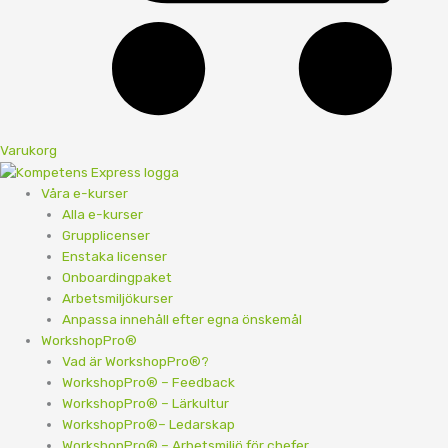
Varukorg
Våra e-kurser
Alla e-kurser
Grupplicenser
Enstaka licenser
Onboardingpaket
Arbetsmiljökurser
Anpassa innehåll efter egna önskemål
WorkshopPro®
Vad är WorkshopPro®?
WorkshopPro® – Feedback
WorkshopPro® – Lärkultur
WorkshopPro®– Ledarskap
WorkshopPro® – Arbetsmiljö för chefer