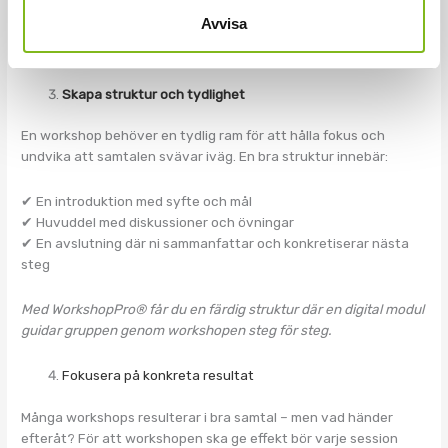
Avvisa
WorkshopPro® inkluderar diskussionsfrågor och interaktiva
moment som hjälper gruppen att engagera sig direkt.
Skapa struktur och tydlighet
En workshop behöver en tydlig ram för att hålla fokus och
undvika att samtalen svävar iväg. En bra struktur innebär:
✔ En introduktion med syfte och mål
✔ Huvuddel med diskussioner och övningar
✔ En avslutning där ni sammanfattar och konkretiserar nästa
steg
Med WorkshopPro® får du en färdig struktur där en digital modul
guidar gruppen genom workshopen steg för steg.
Fokusera på konkreta resultat
Många workshops resulterar i bra samtal – men vad händer
efteråt? För att workshopen ska ge effekt bör varje session