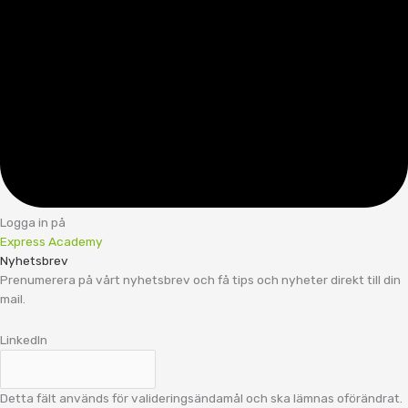
Logga in på
Express Academy
Nyhetsbrev
Prenumerera på vårt nyhetsbrev och få tips och nyheter direkt till din
mail.
LinkedIn
Detta fält används för valideringsändamål och ska lämnas oförändrat.