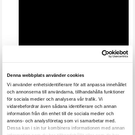
mars 17, 2025
Denna webbplats använder cookies
Workshops kan driva utveckling och stärka team, men utan rätt
Vi använder enhetsidentifierare för att anpassa innehållet
struktur riskerar de att bli ineffektiva. Upptäck hur du kan
maximera effekten av dina workshops!
och annonserna till användarna, tillhandahålla funktioner
Framgångsrik workshop – med minimal insats och maximal
för sociala medier och analysera vår trafik. Vi
effekt
vidarebefordrar även sådana identifierare och annan
Workshops är ett kraftfullt verktyg för att skapa samsyn, driva
information från din enhet till de sociala medier och
utveckling och stärka samarbetet i team. Men hur ofta blir de
annons- och analysföretag som vi samarbetar med.
verkligen effektiva? Många organisationer kämpar med
Dessa kan i sin tur kombinera informationen med annan
workshops som tar tid att förbereda, som saknar tydlig struktur