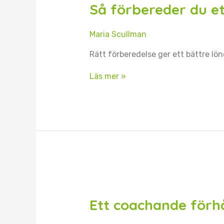
du
Så förbereder du et
ett
lyckat
lönesamtal
Maria Scullman
Rätt förberedelse ger ett bättre lön
Läs mer »
Ett
coachande
förhållningssätt
Ett coachande förhå