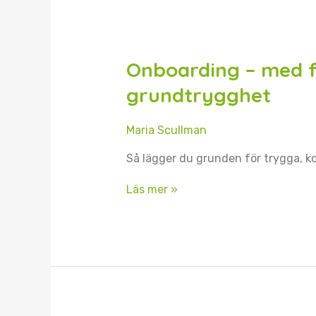
Onboarding
–
med
Onboarding – med 
fokus
på
grundtrygghet
kompetens
och
Maria Scullman
grundtrygghet
Så lägger du grunden för trygga, k
Läs mer »