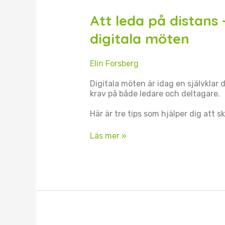
leda
på
Att leda på distans
distans
–
digitala möten
så
skapar
Elin Forsberg
du
hållbara
Digitala möten är idag en självklar
digitala
krav på både ledare och deltagare.
möten
Här är tre tips som hjälper dig att 
Läs mer »