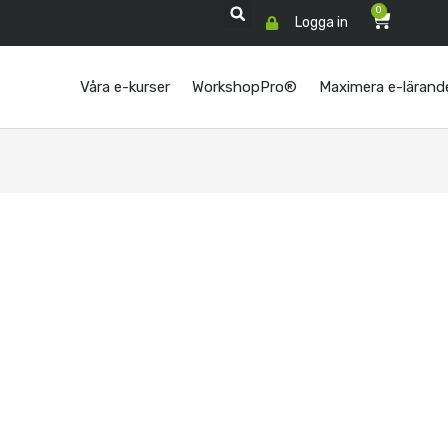
0
Varukor
Logga in
Våra e-kurser
WorkshopPro®
Maximera e-lärand