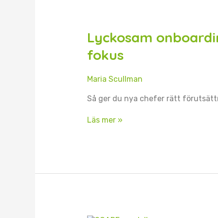
Lyckosam
onboarding
–
Lyckosam onboardi
med
kompetens
fokus
i
fokus
Maria Scullman
Så ger du nya chefer rätt förutsättn
Läs mer »