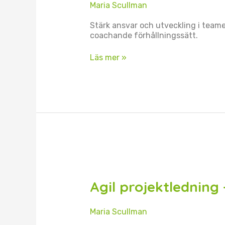
Maria Scullman
Stärk ansvar och utveckling i team
coachande förhållningssätt.
Läs mer »
Agil
projektledning
–
Agil projektledning 
framgång
i
det
Maria Scullman
flexibla