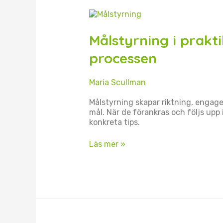
Målstyrning
i
praktiken
Målstyrning i praktik
–
8
processen
tips
för
Maria Scullman
driv
i
Målstyrning skapar riktning, engag
processen
mål. När de förankras och följs upp 
konkreta tips.
Läs mer »