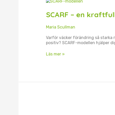
SCARF
–
en
SCARF – en kraftful
kraftfull
modell
vid
Maria Scullman
förändring
Varför väcker förändring så starka 
positiv? SCARF-modellen hjälper dig
Läs mer »
Så
förbereder