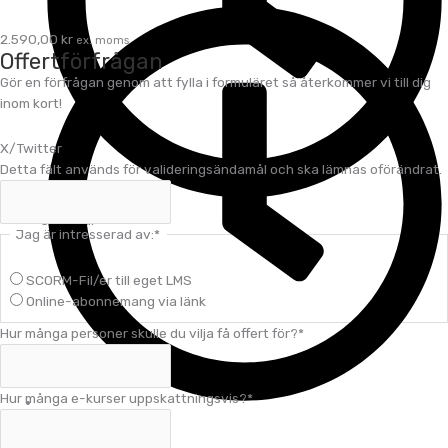
2.590,00
kr
ex. moms
Offertförfrågan
Gör en förfrågan genom att fylla i formuläret så återkommer vi till dig
inom kort!
X/Twitter
Detta fält används för valideringsändamål och ska lämnas oförändrat.
3 timmar
Jag är intresserad av:
*
SCORM-Fil/er till eget LMS
Online-abonnemang via länk
Hur många personer skulle du vilja få offert för?
*
Hur många e-kurser uppskattningsvis?
*
1.5 timmar