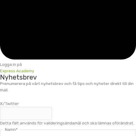
Logga in på
Express Academy
Nyhetsbrev
Prenumerera på vårt nyhetsbrev och få tips och nyheter direkt till din
mail.
X/Twitter
Detta fält används för valideringsändamål och ska lämnas oförändrat.
Namn
*