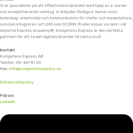
Vi är specialister på att effektivisera lärandet med hjälp av e-kurser
och kompletterande verktyg. Vi erbjuder färdiga e-kurser inom
ledarskap, arbetsmiljö och kommunikation för chefer och medarbetare,
som kan integreras i ert LMS som SCORM-fil eller köpas via länk i vår
lärportal Express Academy®. Kompetens Express är den perfekta
partnern för att ta det digitala lärandet till nästa nivå!
Kontakt
Kompetens Express AB
Telefon: 08-441 81 00
Mail:
info@kompetensexpress.se
Dataskyddspolicy
Följ oss
Linkedin