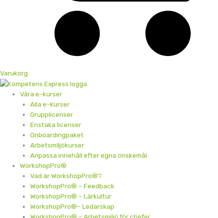
Varukorg
Våra e-kurser
Alla e-kurser
Grupplicenser
Enstaka licenser
Onboardingpaket
Arbetsmiljökurser
Anpassa innehåll efter egna önskemål
WorkshopPro®
Vad är WorkshopPro®?
WorkshopPro® – Feedback
WorkshopPro® – Lärkultur
WorkshopPro®– Ledarskap
WorkshopPro® – Arbetsmiljö för chefer