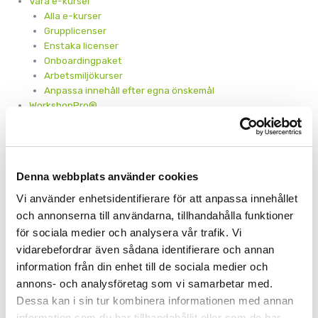
Våra e-kurser
Alla e-kurser
Grupplicenser
Enstaka licenser
Onboardingpaket
Arbetsmiljökurser
Anpassa innehåll efter egna önskemål
WorkshopPro®
Vad är WorkshopPro®?
WorkshopPro® – Feedback
WorkshopPro® – Lärkultur
WorkshopPro®– Ledarskap
Denna webbplats använder cookies
WorkshopPro® – Arbetsmiljö för chefer
WorkshopPro® – Arbetsmiljö för medarbetare
Vi använder enhetsidentifierare för att anpassa innehållet
Maximera e-lärandet
och annonserna till användarna, tillhandahålla funktioner
Artiklar för dig som HR
för sociala medier och analysera vår trafik. Vi
Podcast om effektivt lärande
vidarebefordrar även sådana identifierare och annan
Från start till mål
information från din enhet till de sociala medier och
Att utvärdera en e-kurs
annons- och analysföretag som vi samarbetar med.
Blended e-learning
Ledaranalysen – kartlägg behov
Dessa kan i sin tur kombinera informationen med annan
Bygg ett årshjul med e-kurser
information som du har tillhandahållit eller som de har